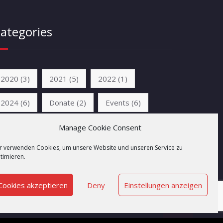
ategories
2020
(3)
2021
(5)
2022
(1)
2024
(6)
Donate
(2)
Events
(6)
News
(6)
Unkategorisiert
(2)
Manage Cookie Consent
r verwenden Cookies, um unsere Website und unseren Service zu
timieren.
Cookies akzeptieren
Deny
Einstellungen anzeigen